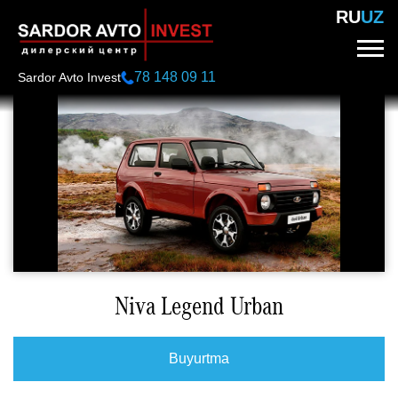
Skip
RU
UZ
to
main
content
78 148 09 11
Sardor Avto Invest
Niva Legend Urban
Buyurtma