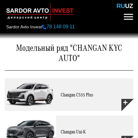
Перейти
RU
UZ
к
основному
содержанию
78 148 09 11
Sardor Avto Invest
Модельный ряд "CHANGAN KYC
АUTO"
Changan CS55 Plus
Changan Uni-K